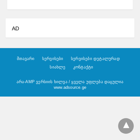
AD
მთავარი
სერვისები
სერვისები დეტალურად
სიახლე
კონტაქტი
არა-AMP ვერსიის ხილვა
/ ყველა უფლება დაცულია
www.adsource.ge