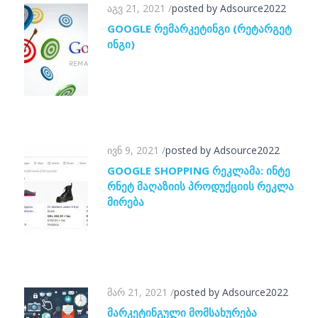
აგვ 21, 2021
/
posted by Adsource2022
GOOGLE ᲠᲔᲛᲐᲠᲙᲔᲢᲘᲜᲒᲘ (ᲠᲔᲢᲐᲠᲒᲔᲢ
ᲘᲜᲒᲘ)
ივნ 9, 2021
/
posted by Adsource2022
GOOGLE SHOPPING ᲠᲔᲙᲚᲐᲛᲐ: ᲘᲜᲢᲔ
ᲠᲜᲔᲢ ᲛᲐᲦᲐᲖᲘᲘᲡ ᲞᲠᲝᲓᲣᲥᲪᲘᲘᲡ ᲠᲔᲙᲚᲐ
ᲛᲘᲠᲔᲑᲐ
მარ 21, 2021
/
posted by Adsource2022
ᲛᲐᲠᲙᲔᲢᲘᲜᲒᲣᲚᲘ ᲛᲝᲛᲡᲐᲮᲣᲠᲔᲑᲐ