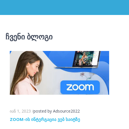
ᲩᲕᲔᲜᲘ ᲑᲚᲝᲒᲘ
იან 1, 2023
/
posted by Adsource2022
ZOOM-ᲘᲡ ᲘᲜᲢᲔᲠᲒᲐᲪᲘᲐ ᲕᲔᲑ ᲡᲐᲘᲢᲖᲔ