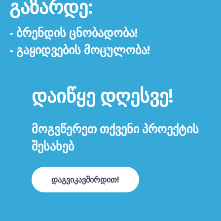
ᲒᲐᲖᲐᲠᲓᲔ:
- ᲑᲠᲔᲜᲓᲘᲡ ᲪᲜᲝᲑᲐᲓᲝᲑᲐ!
- ᲒᲐᲧᲘᲓᲕᲔᲑᲘᲡ ᲛᲝᲪᲣᲚᲝᲑᲐ!
ᲓᲐᲘᲬᲧᲔ ᲓᲦᲔᲡᲕᲔ!
ᲛᲝᲒᲕᲬᲔᲠᲔᲗ ᲗᲥᲕᲔᲜᲘ ᲞᲠᲝᲔᲥᲢᲘᲡ
ᲨᲔᲡᲐᲮᲔᲑ
დაგვიკავშირდით!