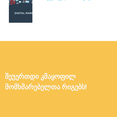
ᲨᲔᲣᲔᲠᲗᲓᲘ ᲙᲛᲐᲧᲝᲤᲘᲚ
ᲛᲝᲛᲮᲛᲐᲠᲔᲑᲔᲚᲗᲐ ᲠᲘᲒᲔᲑᲡ!