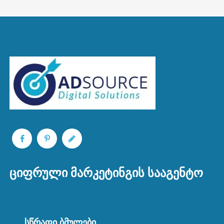
ᲪᲘᲤᲠᲣᲚᲘ ᲛᲐᲠᲙᲔᲢᲘᲜᲒᲘᲡ ᲡᲐᲐᲒᲔᲜᲢᲝ
ᲡᲬᲠᲐᲤᲘ ᲑᲛᲣᲚᲔᲑᲘ