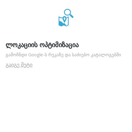
ლოკაციის ოპტიმიზაცია
გამოჩნდი Google-ს რუკაზე და საძიებო კატალოგებში
გაიგე მეტი
ᲒᲐᲖᲐᲠᲓᲔ:
- ᲑᲠᲔᲜᲓᲘᲡ ᲪᲜᲝᲑᲐᲓᲝᲑᲐ!