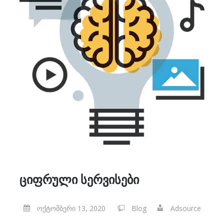
ᲪᲘᲤᲠᲣᲚᲘ ᲡᲔᲠᲕᲘᲡᲔᲑᲘ
ოქტომბერი 13, 2020
Blog
Adsource