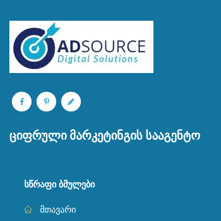
ᲪᲘᲤᲠᲣᲚᲘ ᲛᲐᲠᲙᲔᲢᲘᲜᲒᲘᲡ ᲡᲐᲐᲒᲔᲜᲢᲝ
ᲡᲬᲠᲐᲤᲘ ᲑᲛᲣᲚᲔᲑᲘ
მთავარი