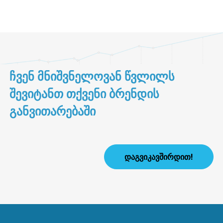
ᲩᲕᲔᲜ ᲛᲜᲘᲨᲕᲜᲔᲚᲝᲕᲐᲜ ᲬᲕᲚᲘᲚᲡ
ᲨᲔᲕᲘᲢᲐᲜᲗ ᲗᲥᲕᲔᲜᲘ ᲑᲠᲔᲜᲓᲘᲡ
ᲒᲐᲜᲕᲘᲗᲐᲠᲔᲑᲐᲨᲘ
ᲓᲐᲒᲕᲘᲙᲐᲕᲨᲘᲠᲓᲘᲗ!