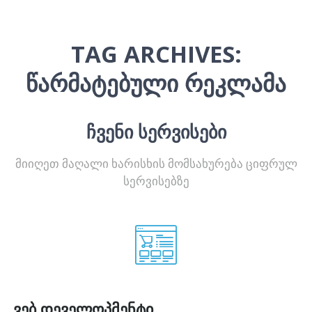
TAG ARCHIVES:
ᲬᲐᲠᲛᲐᲢᲔᲑᲣᲚᲘ ᲠᲔᲙᲚᲐᲛᲐ
ᲩᲕᲔᲜᲘ ᲡᲔᲠᲕᲘᲡᲔᲑᲘ
მიიღეთ მაღალი ხარისხის მომსახურება ციფრულ
სერვისებზე
ვებ დეველოპმენტი