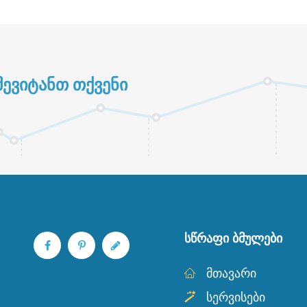
ᲔᲕᲘᲢᲐᲜᲗ ᲗᲥᲕᲔᲜᲘ
ᲡᲬᲠᲐᲤᲘ ᲑᲛᲣᲚᲔᲑᲘ
მთავარი
სერვისები