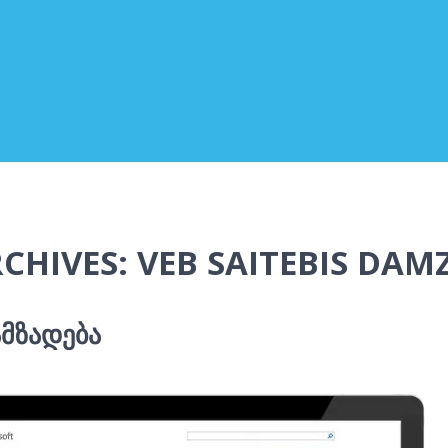
CHIVES: VEB SAITEBIS DA
ᲐᲛᲖᲐᲓᲔᲑᲐ