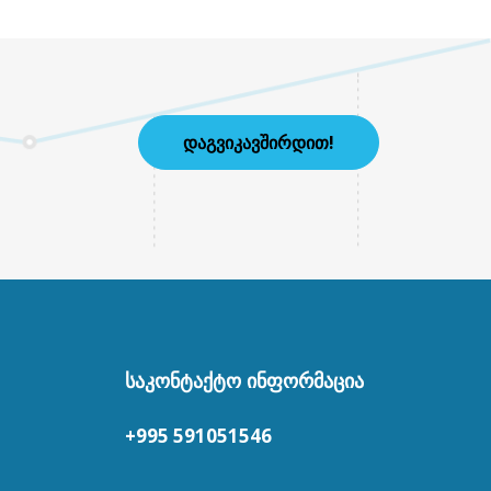
ᲓᲐᲒᲕᲘᲙᲐᲕᲨᲘᲠᲓᲘᲗ!
ᲡᲐᲙᲝᲜᲢᲐᲥᲢᲝ ᲘᲜᲤᲝᲠᲛᲐᲪᲘᲐ
+995 591051546