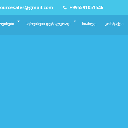
ourcesales@gmail.com
+995591051546
ᲠᲕᲘᲡᲔᲑᲘ
ᲡᲔᲠᲕᲘᲡᲔᲑᲘ ᲓᲔᲢᲐᲚᲣᲠᲐᲓ
ᲡᲘᲐᲮᲚᲔ
ᲙᲝᲜᲢᲐᲥᲢᲘ