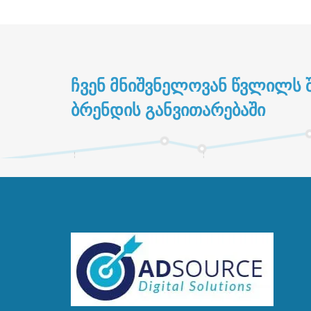
ᲩᲕᲔᲜ ᲛᲜᲘᲨᲕᲜᲔᲚᲝᲕᲐᲜ ᲬᲕᲚᲘᲚᲡ Შ
ᲑᲠᲔᲜᲓᲘᲡ ᲒᲐᲜᲕᲘᲗᲐᲠᲔᲑᲐᲨᲘ