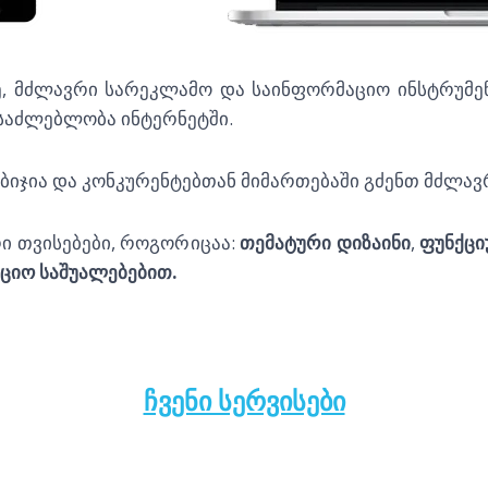
ხე, მძლავრი სარეკლამო და საინფორმაციო ინსტრუმენ
ესაძლებლობა ინტერნეტში.
საიტის დამზადება ვორდპრე
ბიჯია და კონკურენტებთან მიმართებაში გძენთ მძლავ
რი თვისებები, როგორიცაა:
თემატური დიზაინი
,
ფუნქცი
აციო
საშუალებებით.
ᲩᲕᲔᲜᲘ ᲡᲔᲠᲕᲘᲡᲔᲑᲘ
ა ვორდპერსზე,
ამზადება wordpress – ზე, 
საიტის დ