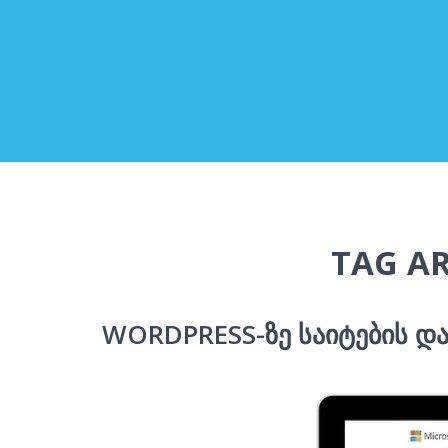
TAG AR
WORDPRESS-ᲖᲔ ᲡᲐᲘᲢᲔᲑᲘᲡ Დ