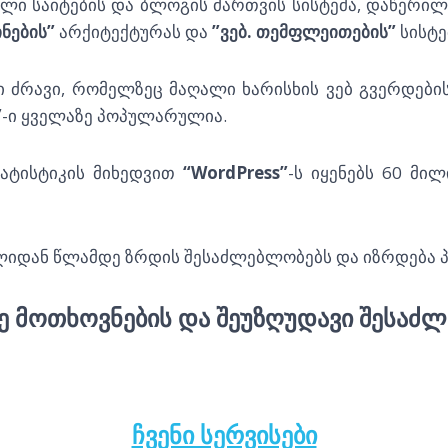
ი საიტების და ბლოგის მართვის სისტემა, დაწერილი
ნების”
არქიტექტურას და
”ვებ. თემფლეითების”
სისტე
 ძრავი, რომელზეც მაღალი ხარისხის ვებ გვერდები
”
-ი ყველაზე პოპულარულია.
ატისტიკის მიხედვით
“WordPress”
-ს იყენებს 60 მი
წლიდან წლამდე ზრდის შესაძლებლობებს და იზრდება 
Ე ᲛᲝᲗᲮᲝᲕᲜᲔᲑᲘᲡ ᲓᲐ ᲨᲔᲣᲖᲦᲣᲓᲐᲕᲘ ᲨᲔᲡᲐᲫᲚ
ᲩᲕᲔᲜᲘ ᲡᲔᲠᲕᲘᲡᲔᲑᲘ