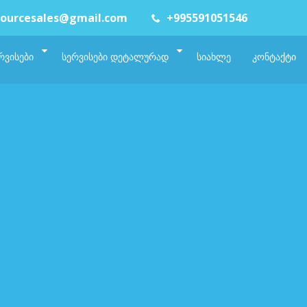
ourcesales@gmail.com
+995591051546
ᲠᲕᲘᲡᲔᲑᲘ
ᲡᲔᲠᲕᲘᲡᲔᲑᲘ ᲓᲔᲢᲐᲚᲣᲠᲐᲓ
ᲡᲘᲐᲮᲚᲔ
ᲙᲝᲜᲢᲐᲥᲢᲘ