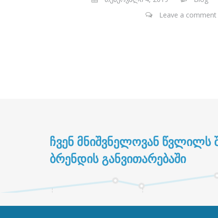
Leave a comment
ᲩᲕᲔᲜ ᲛᲜᲘᲨᲕᲜᲔᲚᲝᲕᲐᲜ ᲬᲕᲚᲘᲚᲡ Შ
ᲑᲠᲔᲜᲓᲘᲡ ᲒᲐᲜᲕᲘᲗᲐᲠᲔᲑᲐᲨᲘ