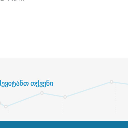
ᲔᲕᲘᲢᲐᲜᲗ ᲗᲥᲕᲔᲜᲘ