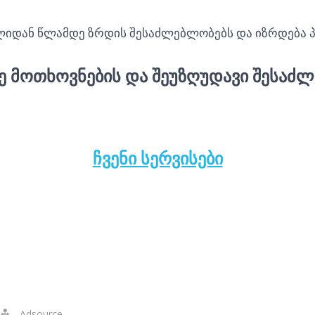
წლიდან წლამდე ზრდის შესაძლებლობებს და იზრდება 
Ე ᲛᲝᲗᲮᲝᲕᲜᲔᲑᲘᲡ ᲓᲐ ᲨᲔᲣᲖᲦᲣᲓᲐᲕᲘ ᲨᲔᲡᲐᲫᲚ
ᲩᲕᲔᲜᲘ ᲡᲔᲠᲕᲘᲡᲔᲑᲘ
ზადება ვორდპერსზე, ვებ გვერდის დამზადება wordpres
გვ
Adsource