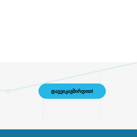
ᲓᲐᲒᲕᲘᲙᲐᲕᲨᲘᲠᲓᲘᲗ!