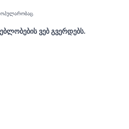
პოპულარობაც.
ᲔᲑᲚᲝᲑᲔᲑᲘᲡ ᲕᲔᲑ ᲒᲕᲔᲠᲓᲔᲑᲡ.
s – ზე, ვებ გვერდების დამზადება, ვებ