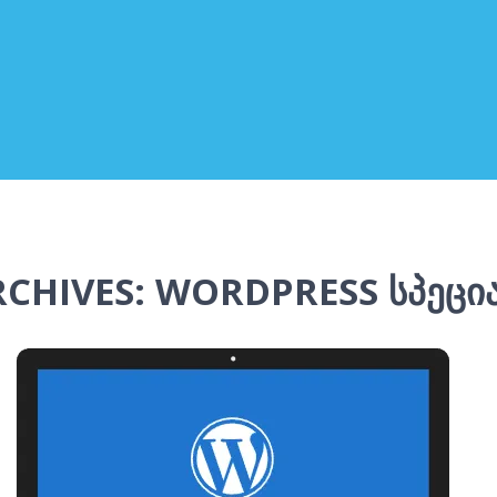
RCHIVES: WORDPRESS ᲡᲞᲔᲪᲘ