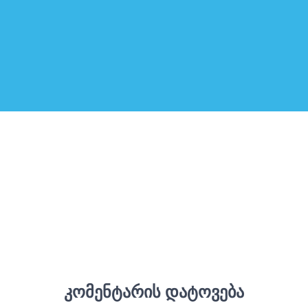
ᲙᲝᲛᲔᲜᲢᲐᲠᲘᲡ ᲓᲐᲢᲝᲕᲔᲑᲐ