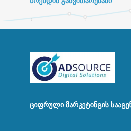
ᲑᲠᲔᲜᲓᲘᲡ ᲒᲐᲜᲕᲘᲗᲐᲠᲔᲑᲐᲨᲘ
ᲪᲘᲤᲠᲣᲚᲘ ᲛᲐᲠᲙᲔᲢᲘᲜᲒᲘᲡ ᲡᲐᲐᲒᲔ