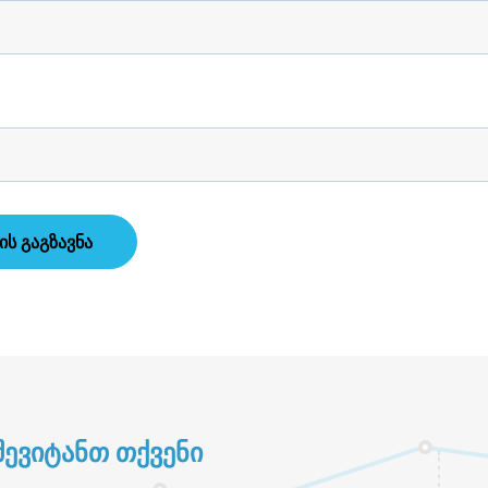
ᲔᲕᲘᲢᲐᲜᲗ ᲗᲥᲕᲔᲜᲘ