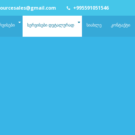
ourcesales@gmail.com
+995591051546
ᲠᲕᲘᲡᲔᲑᲘ
ᲡᲔᲠᲕᲘᲡᲔᲑᲘ ᲓᲔᲢᲐᲚᲣᲠᲐᲓ
ᲡᲘᲐᲮᲚᲔ
ᲙᲝᲜᲢᲐᲥᲢᲘ