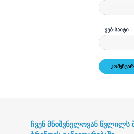
ვებ-საიტი
ᲩᲕᲔᲜ ᲛᲜᲘᲨᲕᲜᲔᲚᲝᲕᲐᲜ ᲬᲕᲚᲘᲚᲡ Შ