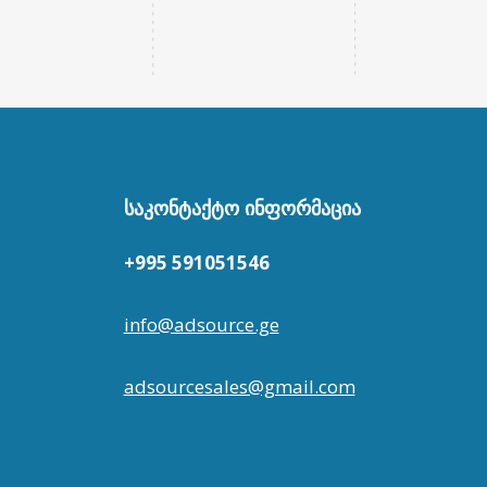
ᲡᲐᲙᲝᲜᲢᲐᲥᲢᲝ ᲘᲜᲤᲝᲠᲛᲐᲪᲘᲐ
+995 591051546
info@adsource.ge
adsourcesales@gmail.com