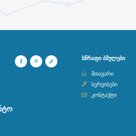
ᲡᲬᲠᲐᲤᲘ ᲑᲛᲣᲚᲔᲑᲘ
მთავარი
სერვისები
კონტაქტი
ᲜᲢᲝ