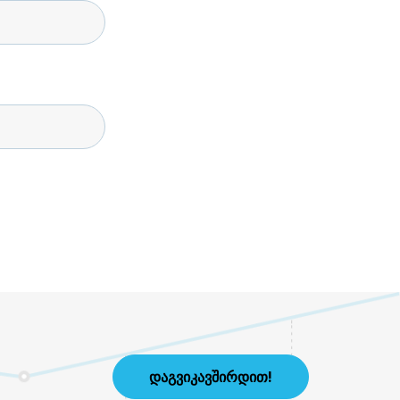
ᲓᲐᲒᲕᲘᲙᲐᲕᲨᲘᲠᲓᲘᲗ!